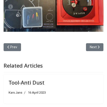
Previous article: Tool-Nutter
Next article
Prev
Next
Related Articles
Tool-Anti Dust
Kars Jans
16 April 2023