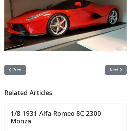
Previous article: 1/8 1931 Alfa Romeo 8C 2300 Monza
Next article
Prev
Next
Related Articles
1/8 1931 Alfa Romeo 8C 2300
Monza